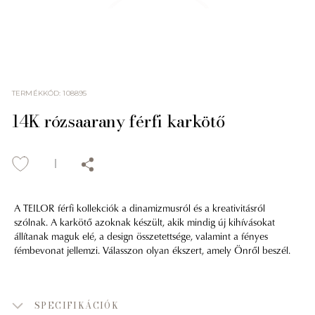
TERMÉKKÓD
:
108895
14K rózsaarany férfi karkötő
A TEILOR férfi kollekciók a dinamizmusról és a kreativitásról
szólnak. A karkötő azoknak készült, akik mindig új kihívásokat
állítanak maguk elé, a design összetettsége, valamint a fényes
fémbevonat jellemzi. Válasszon olyan ékszert, amely Önről beszél.
SPECIFIKÁCIÓK