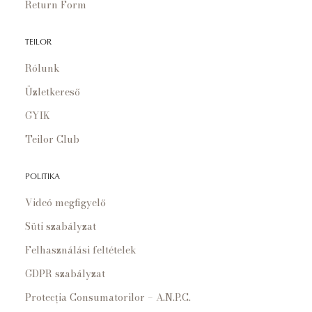
Return Form
TEILOR
Rólunk
Üzletkereső
GYIK
Teilor Club
POLITIKA
Videó megfigyelő
Süti szabályzat
Felhasználási feltételek
GDPR szabályzat
Protecția Consumatorilor – A.N.P.C.