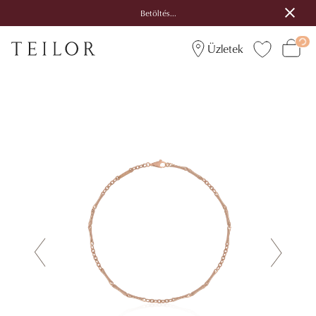
Betöltés...
Üzletek