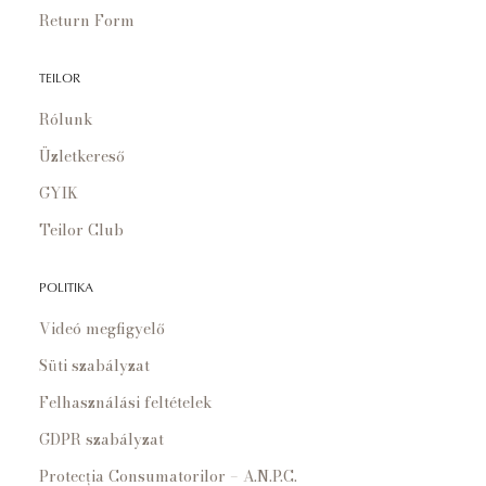
Return Form
TEILOR
Rólunk
Üzletkereső
GYIK
Teilor Club
POLITIKA
Videó megfigyelő
Süti szabályzat
Felhasználási feltételek
GDPR szabályzat
Protecția Consumatorilor – A.N.P.C.