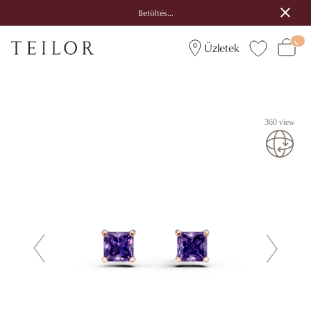
Betöltés...
Üzletek
360 view