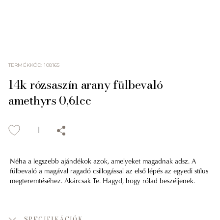
TERMÉKKÓD
:
108165
14k rózsaszín arany fülbevaló
amethyrs 0,61cc
Néha a legszebb ajándékok azok, amelyeket magadnak adsz. A
fülbevaló a magával ragadó csillogással az első lépés az egyedi stílus
megteremtéséhez. Akárcsak Te. Hagyd, hogy rólad beszéljenek.
SPECIFIKÁCIÓK