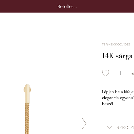
Betöltés...
TERMÉKKÓD
:
1099
14K sárga
Lépjen be a kifeje
elegancia egyensú
beszél.
SPECIF