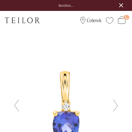
Betöltés...
Üzletek