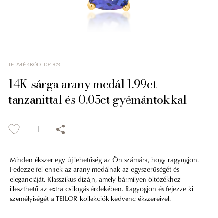
TERMÉKKÓD
:
104709
14K sárga arany medál 1.99ct
tanzanittal és 0.05ct gyémántokkal
Minden ékszer egy új lehetőség az Ön számára, hogy ragyogjon.
Fedezze fel ennek az arany medálnak az egyszerűségét és
eleganciáját. Klasszikus dizájn, amely bármilyen öltözékhez
illeszthető az extra csillogás érdekében. Ragyogjon és fejezze ki
személyiségét a TEILOR kollekciók kedvenc ékszereivel.