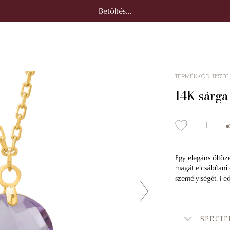
Betöltés...
TERMÉKKÓD
:
119736
14K sárga
Egy elegáns öltöz
magát elcsábítani
személyiségét. Fe
SPECIF