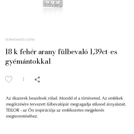
TERMÉKKÓD
:
53781
18 k fehér arany fülbevaló 1,39ct-es
gyémántokkal
Az ékszerek beszélnek rólad. Mondd el a történeted. Az emlékek
megőrzésére tervezett fülbevalópár megragadja stílusod árnyalatait.
TEILOR - az Ön inspirációja az emlékezetes megjelenés
megteremtéséhez.