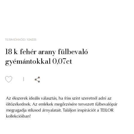
TERMÉKKÓD
:
104333
18 k fehér arany fülbevaló
gyémántokkal 0,07ct
Az ékszerek ideális választás, ha friss színt szeretnél adni az
öltözékednek. Az emlékek megőrzésére tervezett fülbevalópár
megragadja stílusod árnyalatait. Találjon inspirációt a TEILOR
kollekcióiban!