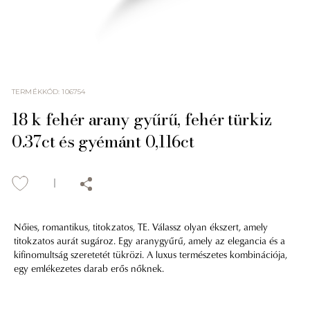
TERMÉKKÓD
:
106754
18 k fehér arany gyűrű, fehér türkiz
0.37ct és gyémánt 0,116ct
Nőies, romantikus, titokzatos, TE. Válassz olyan ékszert, amely
titokzatos aurát sugároz. Egy aranygyűrű, amely az elegancia és a
kifinomultság szeretetét tükrözi. A luxus természetes kombinációja,
egy emlékezetes darab erős nőknek.