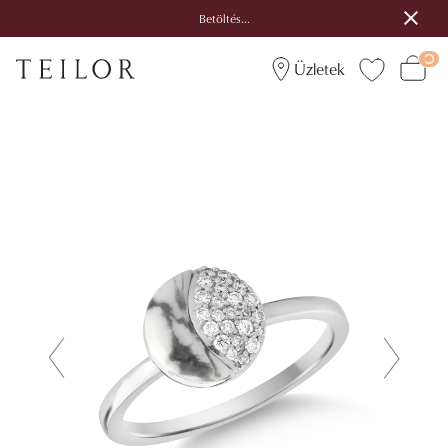
Betöltés...
Üzletek