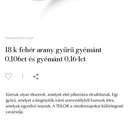
TERMÉKKÓD
:
54121
18 k fehér arany gyűrű gyémánt
0,106ct és gyémánt 0,164ct
Vannak olyan ékszerek, amelyek első pillantásra elcsábítanak. Egy
gyűrű, amelyet a kiegészítők iránti szenvedélyből hoztunk létre,
amelyek egyedivé tesznek. A TEILOR a mindennapokat különlegessé
varázsolja.