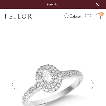
Betöltés...
Üzletek