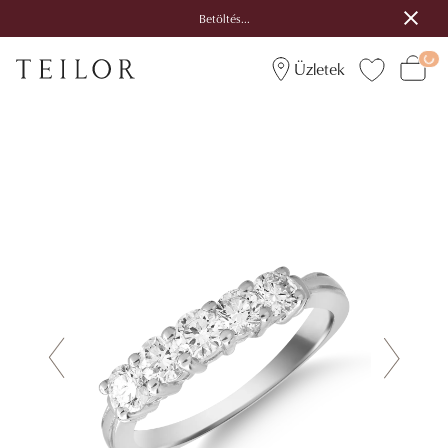
Betöltés...
Üzletek