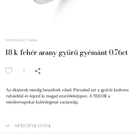
TERMÉKKÓD
:
106566
18 k fehér arany gyűrű gyémánt 0.76ct
Az ékszerek mindig beszélnek rólad. Párosítsd ezt a gyűrűt kedvenc
ruháiddal és fejezd ki magad ezerféleképpen. A TEILOR a
mindennapokat különlegessé varázsolja.
SPECIFIKÁCIÓK