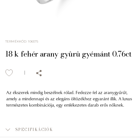
TERMÉKKÓD
:
106575
18 k fehér arany gyûrû gyémánt 0.76ct
Az ékszerek mindig beszélnek rólad. Fedezze fel az aranygyűrűt,
amely a mindennapi és az elegáns öltözékhez egyaránt illik. A luxus
természetes kombinációja, egy emlékezetes darab erős nőknek.
SPECIFIKÁCIÓK