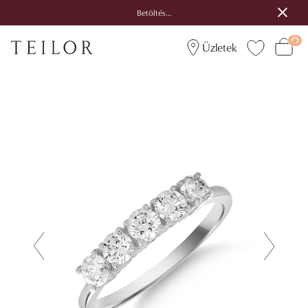
Betöltés...
Üzletek