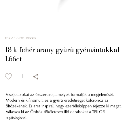
TERMÉKKÓD
:
106668
18 k fehér arany gyûrû gyémántokkal
1.66ct
Viselje azokat az ékszereket, amelyek formálják a megjelenését.
Modern és kifinomult, ez a gyűrű eredetiséget kölcsönöz az
öltözékének. És arra inspirál, hogy ezerféleképpen fejezze ki magát.
Válassza ki az Önhöz tökéletesen illő darabokat a TEILOR
segítségével.