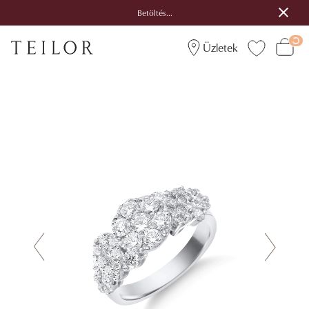
Betöltés...
Üzletek