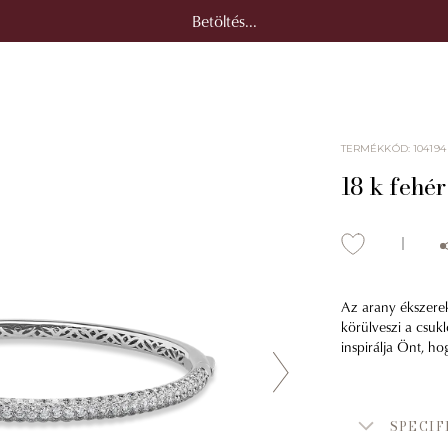
Betöltés...
TERMÉKKÓD
:
104194
18 k fehé
Az arany ékszerek
körülveszi a csuk
inspirálja Önt, h
SPECIF