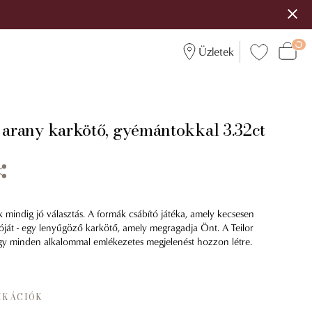
Üzletek
r arany karkötő, gyémántokkal 3.32ct
 mindig jó választás. A formák csábító játéka, amely kecsesen
lóját - egy lenyűgöző karkötő, amely megragadja Önt. A Teilor
ogy minden alkalommal emlékezetes megjelenést hozzon létre.
IKÁCIÓK