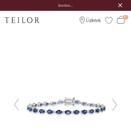
Betöltés...
Üzletek