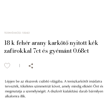
TERMÉKKÓD
:
105451
18 k fehér arany karkötő nyitott kék
zafírokkal 7ct és gyémánt 0.68ct
Lépjen be az ékszerek csábító világába. A teniszkarkötőt imádatra
tervezték, tökéletes szimmetriát követ, amely mindig elkíséri Önt és
megmutatja a személyiségét. A diszkrét kialakítású darab bármilyen
alkalomra illik.