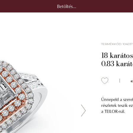
Betöltés...
TERMÉKKÓD
:
104037
18 karátos
0.83 kará
Ünnepeld a szerel
részletek teszik e
a TEILOR-nál.