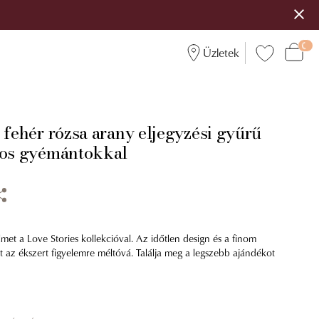
Üzletek
 fehér rózsa arany eljegyzési gyűrű
tos gyémántokkal
met a Love Stories kollekcióval. Az időtlen design és a finom
zt az ékszert figyelemre méltóvá. Találja meg a legszebb ajándékot