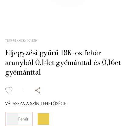
TERMÉKKÓD
:
101639
Eljegyzési gyűrű 18K-os fehér
aranyból 0,14ct gyémánttal és 0,16ct
gyémánttal
VÁLASSZA A SZÍN LEHETŐSÉGET
Fehér