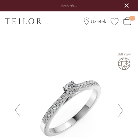
Betöltés...
Üzletek
360 view