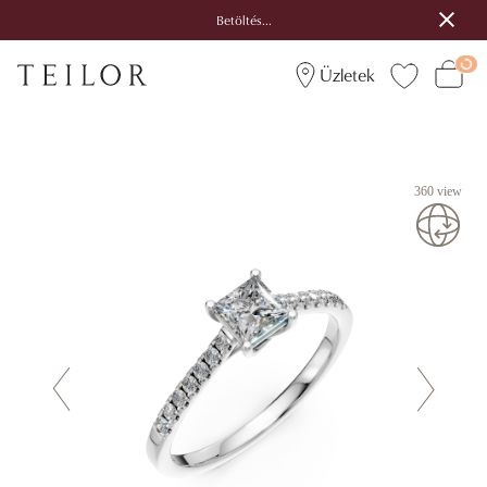
Betöltés...
Üzletek
360 view