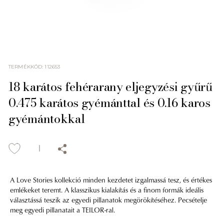
TERMÉKKÓD
:
112653
18 karátos fehérarany eljegyzési gyűrű
0.475 karátos gyémánttal és 0.16 karos
gyémántokkal
A Love Stories kollekció minden kezdetet izgalmassá tesz, és értékes
emlékeket teremt. A klasszikus kialakítás és a finom formák ideális
választássá teszik az egyedi pillanatok megörökítéséhez. Pecsételje
meg egyedi pillanatait a TEILOR-ral.