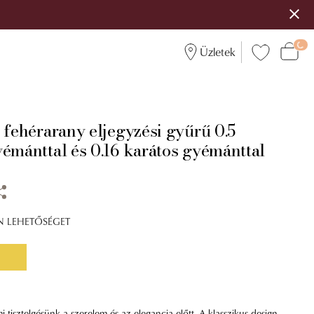
Üzletek
 fehérarany eljegyzési gyűrű 0.5
yémánttal és 0.16 karátos gyémánttal
ÍN LEHETŐSÉGET
i tisztelgésünk a szerelem és az elegancia előtt. A klasszikus design