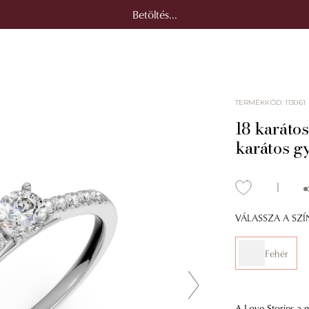
Betöltés...
TERMÉKKÓD
:
113061
18 karátos
karátos g
VÁLASSZA A SZ
Fehér
A Love Stories a m