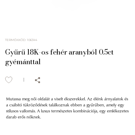
TERMÉKKÓD
:
106344
Gyűrű 18K-os fehér aranyból 0.5ct
gyémánttal
Mutassa meg női oldalát a viselt ékszerekkel. Az élénk árnyalatok és
a csábító tükröződések találkoznak ebben a gyűrűben, amely egy
stílusos vallomás. A luxus természetes kombinációja, egy emlékezetes
darab erős nőknek.