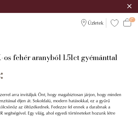
Üzletek
-os fehér aranyból 1.51ct gyémánttal
errel arra invitáljuk Önt, hogy magabiztosan járjon, hogy minden
tenzitással éljen át. Sokoldalú, modern hatásokkal, ez a gyűrű
 kölcsönöz az öltözékednek. Fedezze fel ennek a darabnak a
 segítségével. Egy világ, ahol egyedi történeteket hozunk létre