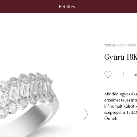
Betöltés...
TERMÉKKÓD
:
106552
Gyűrű 18K
Minden egyes éksz
érzelmet teljes in
kifinomult külsőt
szépségét a TEILOR
Önnel.