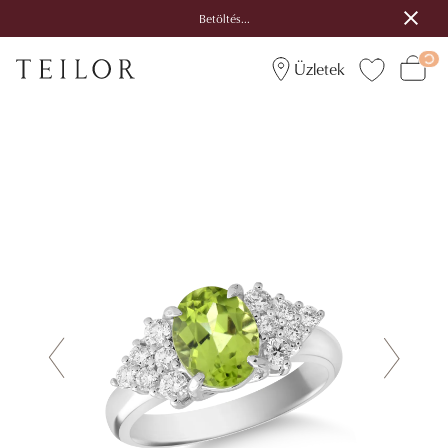
Betöltés...
Üzletek