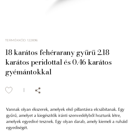
TERMÉKKÓD
:
122896
18 karátos fehérarany gyűrű 2.18
karátos peridottal és 0.46 karátos
gyémántokkal
Vannak olyan ékszerek, amelyek első pillantásra elcsábítanak. Egy
gyűrű, amelyet a kiegészítők iránti szenvedélyből hoztunk létre,
amelyek egyedivé tesznek. Egy olyan darab, amely kiemeli a ruháid
egyediségét.