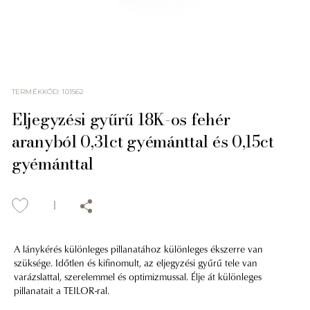
TERMÉKKÓD
:
101562
Eljegyzési gyűrű 18K-os fehér
aranyból 0,31ct gyémánttal és 0,15ct
gyémánttal
A lánykérés különleges pillanatához különleges ékszerre van
szüksége. Időtlen és kifinomult, az eljegyzési gyűrű tele van
varázslattal, szerelemmel és optimizmussal. Élje át különleges
pillanatait a TEILOR-ral.