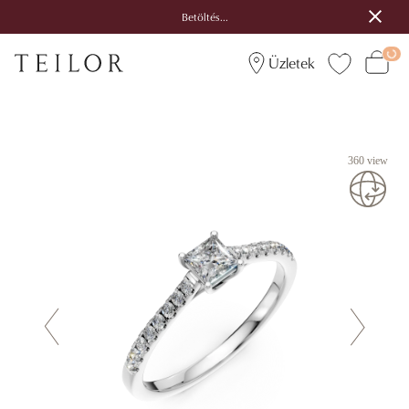
Betöltés...
Üzletek
360 view