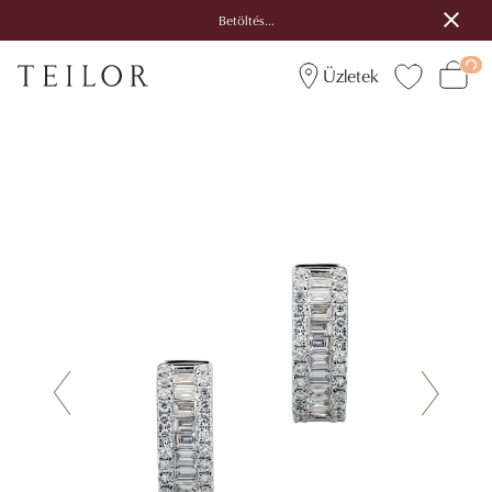
Betöltés...
Üzletek