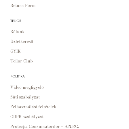
Return Form
TEILOR
Rólunk
Üzletkereső
GYIK
Teilor Club
POLITIKA
Videó megfigyelő
Süti szabályzat
Felhasználási feltételek
GDPR szabályzat
Protecția Consumatorilor – A.N.P.C.