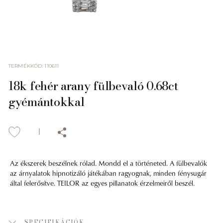
TERMÉKKÓD
:
110611
18k fehér arany fülbevaló 0.68ct
gyémántokkal
Az ékszerek beszélnek rólad. Mondd el a történeted. A fülbevalók
az árnyalatok hipnotizáló játékában ragyognak, minden fénysugár
által felerősítve. TEILOR az egyes pillanatok érzelmeiről beszél.
SPECIFIKÁCIÓK