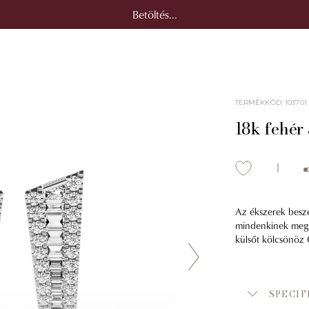
Betöltés...
TERMÉKKÓD
:
103701
18k fehér
Az ékszerek beszé
mindenkinek megra
külsőt kölcsönöz 
SPECIF