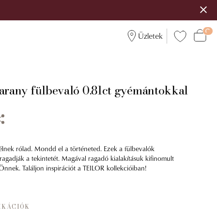
Üzletek
 arany fülbevaló 0.81ct gyémántokkal
lnek rólad. Mondd el a történeted. Ezek a fülbevalók
gadják a tekintetét. Magával ragadó kialakításuk kifinomult
Önnek. Találjon inspirációt a TEILOR kollekcióiban!
IKÁCIÓK