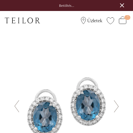
Betöltés...
Üzletek