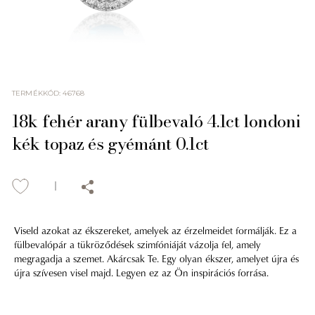
TERMÉKKÓD
:
46768
18k fehér arany fülbevaló 4.1ct londoni
kék topaz és gyémánt 0.1ct
Viseld azokat az ékszereket, amelyek az érzelmeidet formálják. Ez a
fülbevalópár a tükröződések szimfóniáját vázolja fel, amely
megragadja a szemet. Akárcsak Te. Egy olyan ékszer, amelyet újra és
újra szívesen visel majd. Legyen ez az Ön inspirációs forrása.