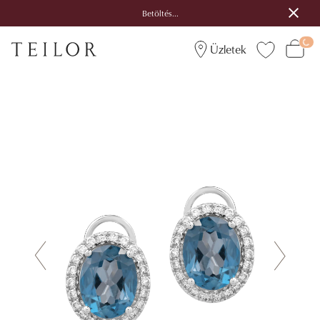
Betöltés...
Üzletek