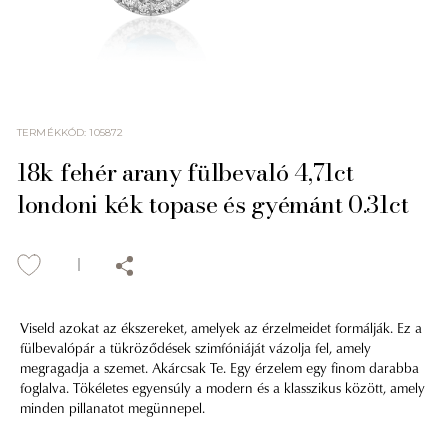
TERMÉKKÓD
:
105872
18k fehér arany fülbevaló 4,71ct
londoni kék topase és gyémánt 0.31ct
Viseld azokat az ékszereket, amelyek az érzelmeidet formálják. Ez a
fülbevalópár a tükröződések szimfóniáját vázolja fel, amely
megragadja a szemet. Akárcsak Te. Egy érzelem egy finom darabba
foglalva. Tökéletes egyensúly a modern és a klasszikus között, amely
minden pillanatot megünnepel.