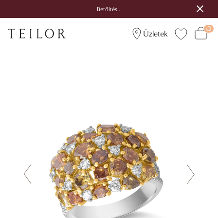
Betöltés...
Üzletek