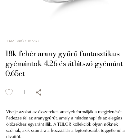
TERMÉKKÓD
:
107260
18k fehér arany gyűrű fantasztikus
gyémántok 4,26 és átlátszó gyémánt
0.65ct
Viselje azokat az ékszereket, amelyek formálják a megjelenését.
Fedezze fel az aranygyűrűt, amely a mindennapi és az elegáns
öltözékhez egyaránt illik. A TEILOR kollekciók olyan nőknek
szólnak, akik számára a hozzáállás a legfontosabb, függetlenül a
divattól.