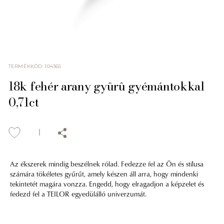
TERMÉKKÓD
:
104365
18k fehér arany gyûrû gyémántokkal
0,71ct
Az ékszerek mindig beszélnek rólad. Fedezze fel az Ön és stílusa
számára tökéletes gyűrűt, amely készen áll arra, hogy mindenki
tekintetét magára vonzza. Engedd, hogy elragadjon a képzelet és
fedezd fel a TEILOR egyedülálló univerzumát.