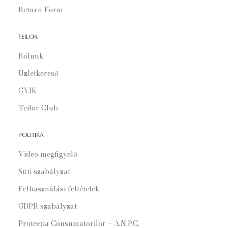
Return Form
TEILOR
Rólunk
Üzletkereső
GYIK
Teilor Club
POLITIKA
Videó megfigyelő
Süti szabályzat
Felhasználási feltételek
GDPR szabályzat
Protecția Consumatorilor – A.N.P.C.