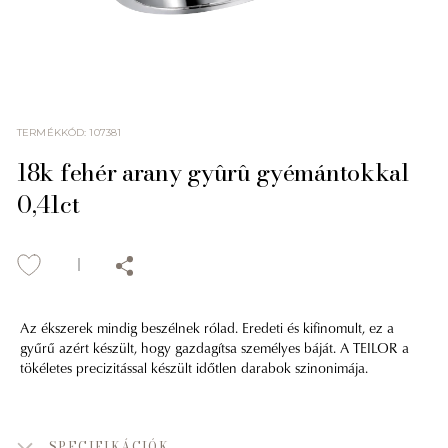
TERMÉKKÓD
:
107381
18k fehér arany gyûrû gyémántokkal
0,41ct
Az ékszerek mindig beszélnek rólad. Eredeti és kifinomult, ez a
gyűrű azért készült, hogy gazdagítsa személyes báját. A TEILOR a
tökéletes precizitással készült időtlen darabok szinonimája.
SPECIFIKÁCIÓK