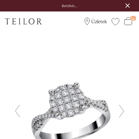
Betöltés...
Üzletek