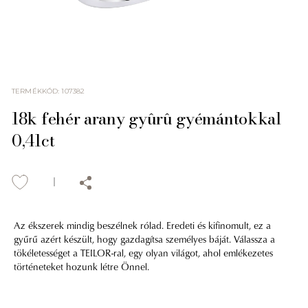
TERMÉKKÓD
:
107382
18k fehér arany gyûrû gyémántokkal
0,41ct
Az ékszerek mindig beszélnek rólad. Eredeti és kifinomult, ez a
gyűrű azért készült, hogy gazdagítsa személyes báját. Válassza a
tökéletességet a TEILOR-ral, egy olyan világot, ahol emlékezetes
történeteket hozunk létre Önnel.