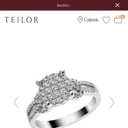
Betöltés...
Üzletek