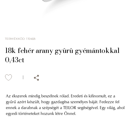
TERMÉKKÓD
:
115468
18k fehér arany gyûrû gyémántokkal
0,43ct
Az ékszerek mindig beszélnek rólad. Eredeti és kifinomult, ez a
gyűrű azért készült, hogy gazdagítsa személyes báját. Fedezze fel
ennek a darabnak a szépségét a TEILOR segítségével. Egy világ, ahol
egyedi történeteket hozunk létre Önnel.