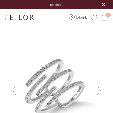
Betöltés...
Üzletek