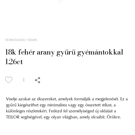
TERMÉKKÓD
:
103493
18k fehér arany gyűrű gyémántokkal
1.26ct
Viselje azokat az ékszereket, amelyek formálják a megjelenését. Ez a
gyűrű kiegészíthet egy minimalista vagy egy összetett stílust, a
különleges részletekért. Fedezd fel személyiséged új oldalait a
TEILOR segítségével, egy olyan világban, amely elcsábít. Örökre.