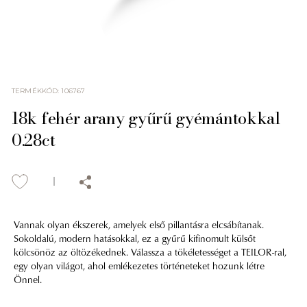
TERMÉKKÓD
:
106767
18k fehér arany gyűrű gyémántokkal
0.28ct
Vannak olyan ékszerek, amelyek első pillantásra elcsábítanak.
Sokoldalú, modern hatásokkal, ez a gyűrű kifinomult külsőt
kölcsönöz az öltözékednek. Válassza a tökéletességet a TEILOR-ral,
egy olyan világot, ahol emlékezetes történeteket hozunk létre
Önnel.