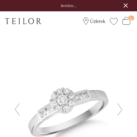
Betöltés...
Üzletek