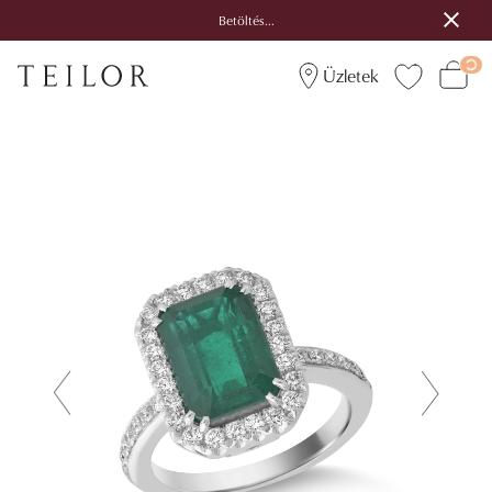
Betöltés...
Üzletek