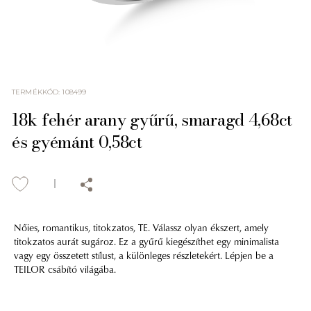
TERMÉKKÓD
:
108499
18k fehér arany gyűrű, smaragd 4,68ct
és gyémánt 0,58ct
Nőies, romantikus, titokzatos, TE. Válassz olyan ékszert, amely
titokzatos aurát sugároz. Ez a gyűrű kiegészíthet egy minimalista
vagy egy összetett stílust, a különleges részletekért. Lépjen be a
TEILOR csábító világába.