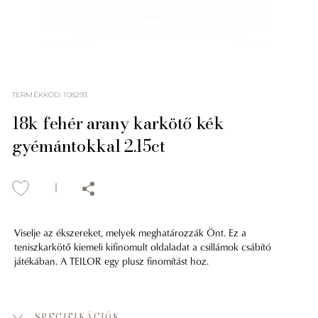
TERMÉKKÓD
:
108293
18k fehér arany karkötő kék
gyémántokkal 2.15ct
Viselje az ékszereket, melyek meghatározzák Önt. Ez a
teniszkarkötő kiemeli kifinomult oldaladat a csillámok csábító
játékában. A TEILOR egy plusz finomítást hoz.
SPECIFIKÁCIÓK