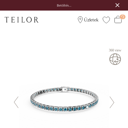
Betöltés...
Üzletek
360 view