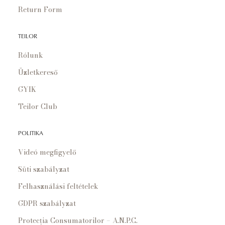
Return Form
TEILOR
Rólunk
Üzletkereső
GYIK
Teilor Club
POLITIKA
Videó megfigyelő
Süti szabályzat
Felhasználási feltételek
GDPR szabályzat
Protecția Consumatorilor – A.N.P.C.