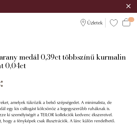
Üzletek
 arany medál 0,39ct többszínű kurmalin
t 0,04ct
reket, amelyek tükrözik a belső szépségedet. A minimalista, de
l egy kis csillogást kölcsönöz a legegyszerűbb ruháknak is.
zze ki személyiségét a TEILOR kollekciók kedvenc ékszereivel.
t, hogy a fényképek csak illusztrációk. A lánc külön rendelhető.