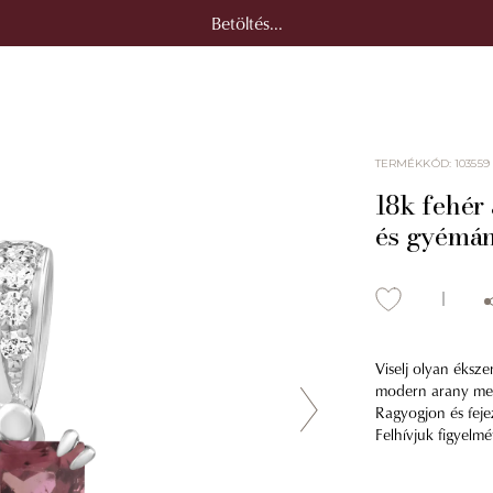
Betöltés...
TERMÉKKÓD
:
103559
18k fehér
és gyémán
Viselj olyan éksze
modern arany medá
Ragyogjon és feje
Felhívjuk figyelmé