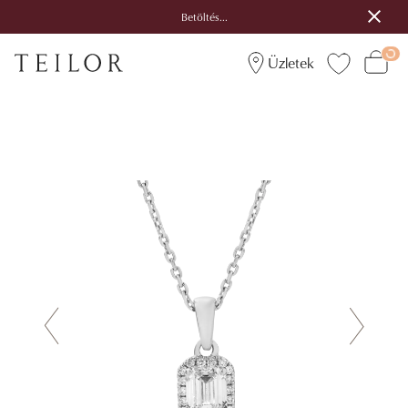
Betöltés...
Üzletek