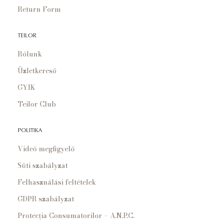
Return Form
TEILOR
Rólunk
Üzletkereső
GYIK
Teilor Club
POLITIKA
Videó megfigyelő
Süti szabályzat
Felhasználási feltételek
GDPR szabályzat
Protecția Consumatorilor – A.N.P.C.