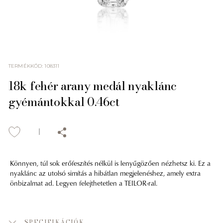
TERMÉKKÓD
:
108311
18k fehér arany medál nyaklánc
gyémántokkal 0.46ct
Könnyen, túl sok erőfeszítés nélkül is lenyűgözően nézhetsz ki. Ez a
nyaklánc az utolsó simítás a hibátlan megjelenéshez, amely extra
önbizalmat ad. Legyen felejthetetlen a TEILOR-ral.
SPECIFIKÁCIÓK