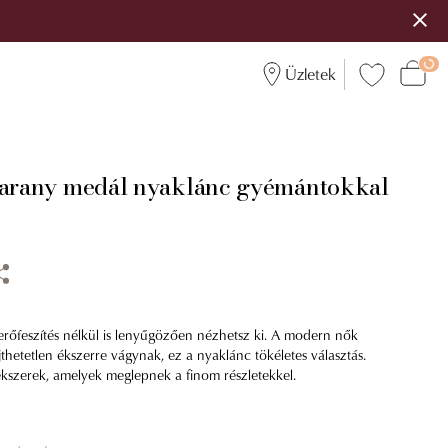
Üzletek
 arany medál nyaklánc gyémántokkal
erőfeszítés nélkül is lenyűgözően nézhetsz ki. A modern nők
jthetetlen ékszerre vágynak, ez a nyaklánc tökéletes választás.
ékszerek, amelyek meglepnek a finom részletekkel.