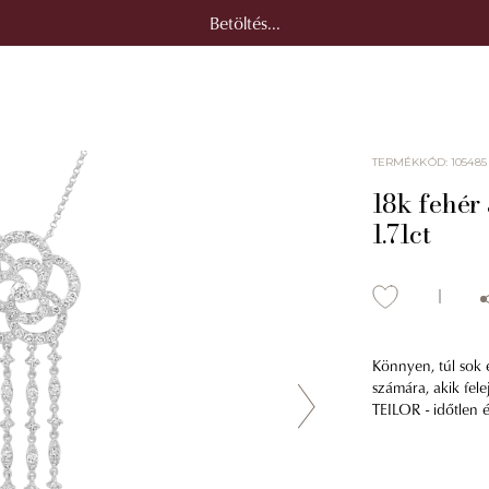
Betöltés...
TERMÉKKÓD
:
105485
18k fehér
1.71ct
Könnyen, túl sok 
számára, akik fele
TEILOR - időtlen 