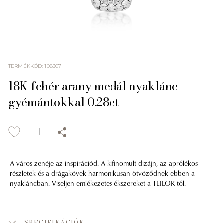
TERMÉKKÓD
:
108307
18K fehér arany medál nyaklánc
gyémántokkal 0.28ct
A város zenéje az inspirációd. A kifinomult dizájn, az aprólékos
részletek és a drágakövek harmonikusan ötvöződnek ebben a
nyakláncban. Viseljen emlékezetes ékszereket a TEILOR-tól.
SPECIFIKÁCIÓK