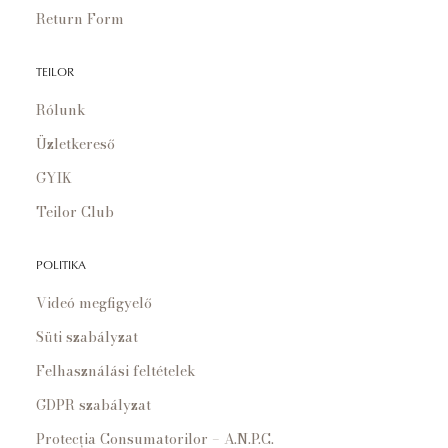
Return Form
TEILOR
Rólunk
Üzletkereső
GYIK
Teilor Club
POLITIKA
Videó megfigyelő
Süti szabályzat
Felhasználási feltételek
GDPR szabályzat
Protecția Consumatorilor – A.N.P.C.