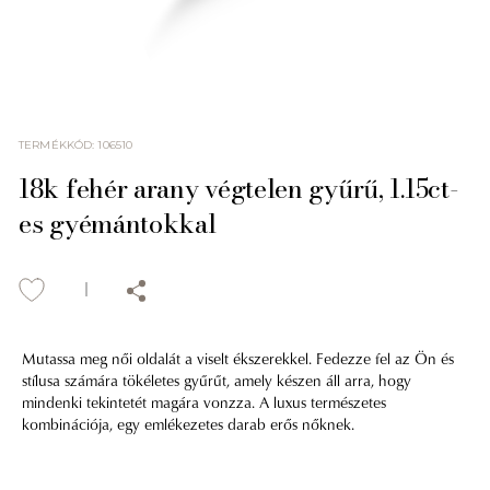
TERMÉKKÓD
:
106510
18k fehér arany végtelen gyűrű, 1.15ct-
es gyémántokkal
Mutassa meg női oldalát a viselt ékszerekkel. Fedezze fel az Ön és
stílusa számára tökéletes gyűrűt, amely készen áll arra, hogy
mindenki tekintetét magára vonzza. A luxus természetes
kombinációja, egy emlékezetes darab erős nőknek.