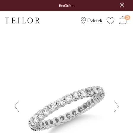
Betöltés...
Üzletek