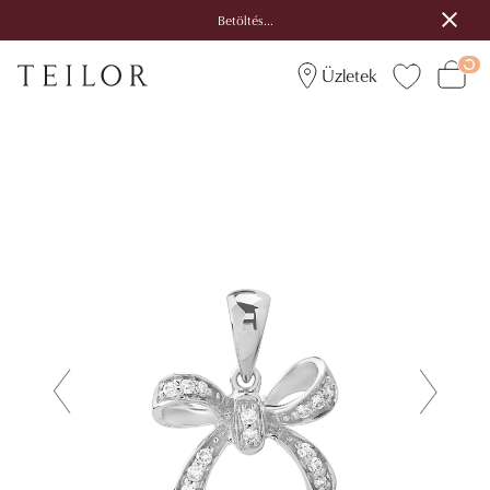
Betöltés...
Üzletek