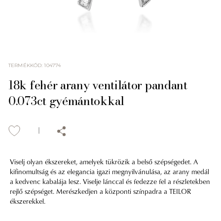
TERMÉKKÓD
:
104774
18k fehér arany ventilátor pandant
0.073ct gyémántokkal
Viselj olyan ékszereket, amelyek tükrözik a belső szépségedet. A
kifinomultság és az elegancia igazi megnyilvánulása, az arany medál
a kedvenc kabalája lesz. Viselje lánccal és fedezze fel a részletekben
rejlő szépséget. Merészkedjen a központi színpadra a TEILOR
ékszerekkel.