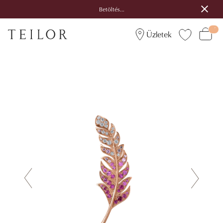
Betöltés...
Üzletek