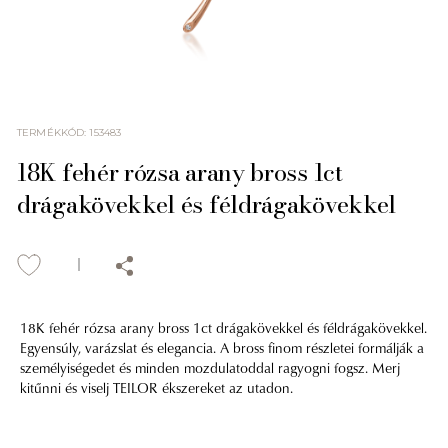
TERMÉKKÓD
:
153483
18K fehér rózsa arany bross 1ct
drágakövekkel és féldrágakövekkel
18K fehér rózsa arany bross 1ct drágakövekkel és féldrágakövekkel.
Egyensúly, varázslat és elegancia. A bross finom részletei formálják a
személyiségedet és minden mozdulatoddal ragyogni fogsz. Merj
kitűnni és viselj TEILOR ékszereket az utadon.