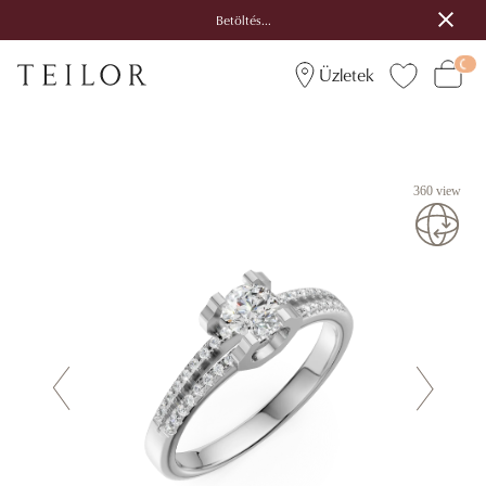
Betöltés...
Üzletek
360 view