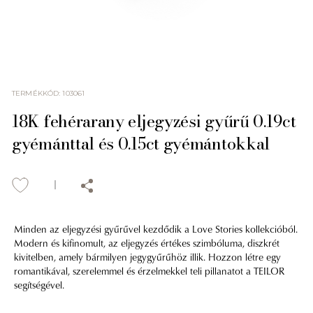
TERMÉKKÓD
:
103061
18K fehérarany eljegyzési gyűrű 0.19ct
gyémánttal és 0.15ct gyémántokkal
Minden az eljegyzési gyűrűvel kezdődik a Love Stories kollekcióból.
Modern és kifinomult, az eljegyzés értékes szimbóluma, diszkrét
kivitelben, amely bármilyen jegygyűrűhöz illik. Hozzon létre egy
romantikával, szerelemmel és érzelmekkel teli pillanatot a TEILOR
segítségével.