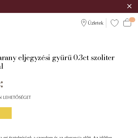
Üzletek
rany eljegyzési gyűrű 0.3ct szoliter
l
ÍN LEHETŐSÉGET
 mi tisztelgésünk a szerelem és az elegancia előtt. Az időtlen