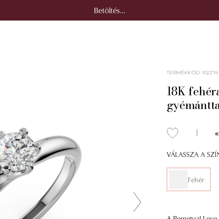
Betöltés...
TERMÉKKÓD
:
102374
18K fehéra
gyémántta
VÁLASSZA A SZ
Fehér
A Perpetual Love a