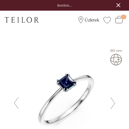
Betöltés...
Üzletek
360 view