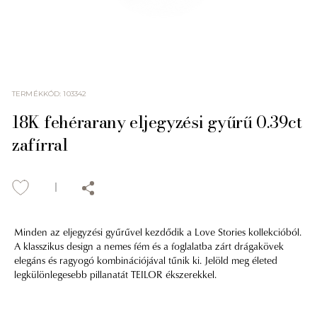
TERMÉKKÓD
:
103342
18K fehérarany eljegyzési gyűrű 0.39ct
zafírral
Minden az eljegyzési gyűrűvel kezdődik a Love Stories kollekcióból.
A klasszikus design a nemes fém és a foglalatba zárt drágakövek
elegáns és ragyogó kombinációjával tűnik ki. Jelöld meg életed
legkülönlegesebb pillanatát TEILOR ékszerekkel.