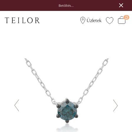
Betöltés...
Üzletek