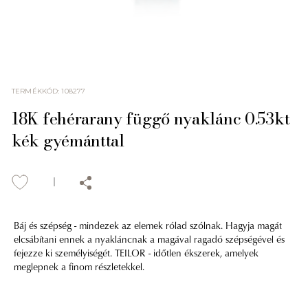
TERMÉKKÓD
:
108277
18K fehérarany függő nyaklánc 0.53kt
kék gyémánttal
Báj és szépség - mindezek az elemek rólad szólnak. Hagyja magát
elcsábítani ennek a nyakláncnak a magával ragadó szépségével és
fejezze ki személyiségét. TEILOR - időtlen ékszerek, amelyek
meglepnek a finom részletekkel.