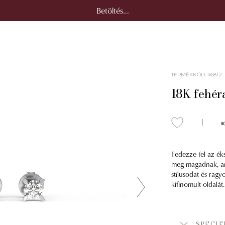
Betöltés...
TERMÉKKÓD
:
46812
18K fehér
Fedezze fel az ék
meg magadnak, ami
stílusodat és ragy
kifinomult oldalát.
SPECIF