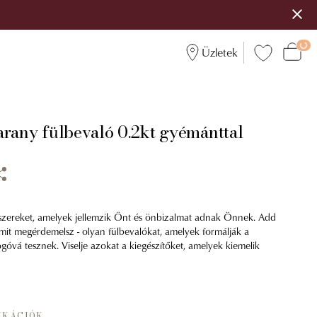
Üzletek
arany fülbevaló 0.2kt gyémánttal
szereket, amelyek jellemzik Önt és önbizalmat adnak Önnek. Add
t megérdemelsz - olyan fülbevalókat, amelyek formálják a
ogóvá tesznek. Viselje azokat a kiegészítőket, amelyek kiemelik
IKÁCIÓK