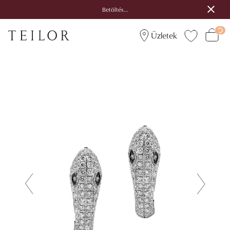
Betöltés...
Üzletek