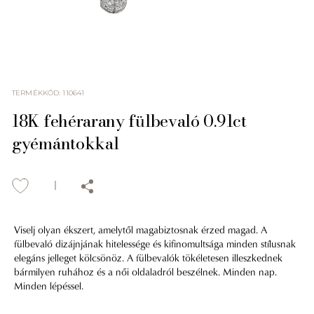
TERMÉKKÓD
:
110641
18K fehérarany fülbevaló 0.91ct
gyémántokkal
Viselj olyan ékszert, amelytől magabiztosnak érzed magad. A
fülbevaló dizájnjának hitelessége és kifinomultsága minden stílusnak
elegáns jelleget kölcsönöz. A fülbevalók tökéletesen illeszkednek
bármilyen ruhához és a női oldaladról beszélnek. Minden nap.
Minden lépéssel.