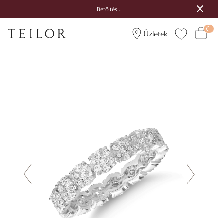
Betöltés...
Üzletek