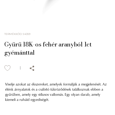
TERMÉKKÓD
:
54059
Gyűrű 18K-os fehér aranyból 1ct
gyémánttal
Viselje azokat az ékszereket, amelyek formálják a megjelenését. Az
élénk árnyalatok és a csábító tükröződések találkoznak ebben a
gyűrűben, amely egy stílusos vallomás. Egy olyan darab, amely
kiemeli a ruháid egyediségét.