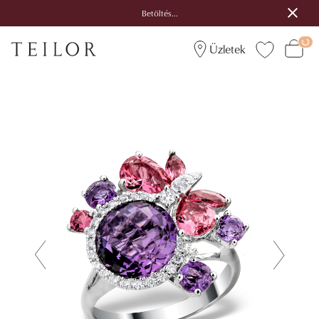
Betöltés...
Üzletek