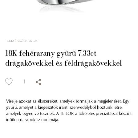
TERMÉKKÓD
:
107614
18K fehérarany gyűrű 7.33ct
drágakövekkel és féldrágakövekkel
Viselje azokat az ékszereket, amelyek formálják a megjelenését. Egy
gyűrű, amelyet a kiegészítők iránti szenvedélyből hoztunk létre,
amelyek egyedivé tesznek. A TEILOR a tökéletes precizitással készült
időtlen darabok szinonimája.